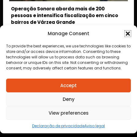
Ossada humana encontrada em Juara é
cinco
encaminhada para perícia em Cuiabá;
identidade da vítima segue desconhecida
Manage Consent
To provide the best experiences, we use technologies like cookies to
store and/or access device information. Consenting to these
technologies will allow us to process data such as browsing
Anuncie
behavior or unique IDs on this site. Not consenting or withdrawing
aqui
consent, may adversely affect certain features and functions.
Faça sua
Denuncia
Politica de
Accept
privacidade
Deny
View preferences
Declaração de privacidade
Aviso legal