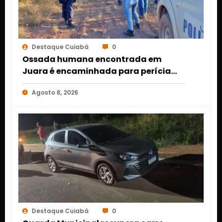
Destaque Cuiabá
0
Ossada humana encontrada em
Juara é encaminhada para perícia
em Cuiabá; identidade da vítima
Agosto 8, 2026
segue desconhecida
Destaque Cuiabá
0