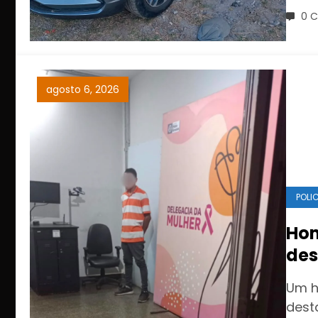
0 C
agosto 6, 2026
POLIC
Hom
des
Cui
Um h
bot
dest