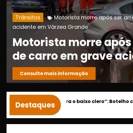
POLICIAL
Guarda Municipal recupe
proprietária em Várzea Grande
do
Guarda Municipal 
a
roubado e devolve 
proprietária em V
Consulte mais informação
Não volto para o baixo clero”: Botelho cele
Destaques
janeiro 14, 2025