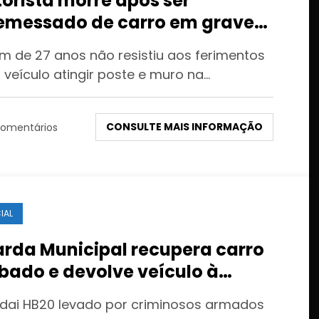
orista morre após ser
emessado de carro em grave
dente em Várzea Grande
m de 27 anos não resistiu aos ferimentos
 veículo atingir poste e muro na…
CONSULTE MAIS INFORMAÇÃO
omentários
IAL
rda Municipal recupera carro
bado e devolve veículo à
prietária em Várzea Grande
dai HB20 levado por criminosos armados