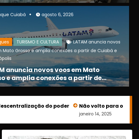
E MARÇO EM CUIABÁ
aque Cuiabá
agosto 6, 2026
POLICIAL
foge da PM e acaba preso após per
Suspeito furta HB20
Suspeito furta HB20, fo
ques
TURISMO E CULTURA
LATAM anuncia novos
 Mato Grosso e amplia conexões a partir de Cuiabá e
preso após perseguição 
polis
Cuiabá
M anuncia novos voos em Mato
Consulte mais informação
o e amplia conexões a partir de
bá e Rondonópolis
entralização do poder
Não volto para o baixo cle
janeiro 14, 2025