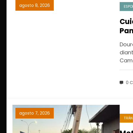
agosto 8, 2026
ESPO
Cui
Pan
Sér
Dour
dian
Camp
0 C
agosto 7, 2026
TRÂN