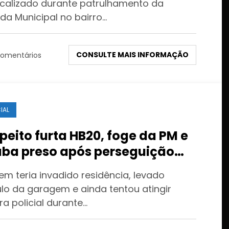
localizado durante patrulhamento da
da Municipal no bairro…
CONSULTE MAIS INFORMAÇÃO
omentários
IAL
peito furta HB20, foge da PM e
ba preso após perseguição
as ruas de Cuiabá
m teria invadido residência, levado
ulo da garagem e ainda tentou atingir
ra policial durante…