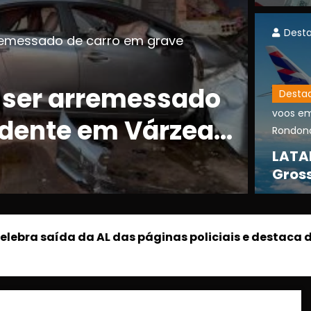
1º D
Dest
ra carro roubado e devolve veículo à
recupera carro
Desta
voos em
veículo à
Rondonó
árzea Grande
LATA
Gross
Cuia
bra saída da AL das páginas policiais e destaca desc