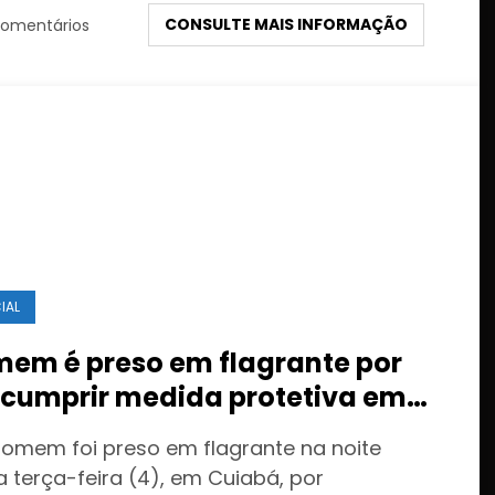
CONSULTE MAIS INFORMAÇÃO
omentários
IAL
em é preso em flagrante por
cumprir medida protetiva em
abá após acionamento de
omem foi preso em flagrante na noite
ão do pânico
a terça-feira (4), em Cuiabá, por