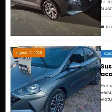
foi 
Guar
0 C
agosto 7, 2026
POLIC
Sus
aca
pel
Home
veíc
viatu