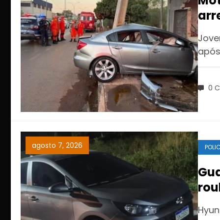
Mot
arr
aci
Jove
após
0 C
agosto 7, 2026
POLIC
Gua
rou
pro
Hyun