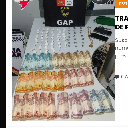
DEST
TR
DE 
DIN
Susp
CU
nome
pres
0 C