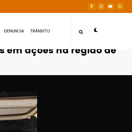
DENUNCIA
TRÂNSITO
ndidas em ações na região de Poconé
as em ações na região de