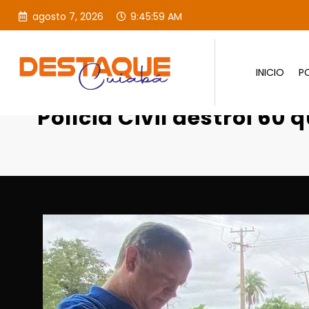
agosto 7, 2026
9:46:00 AM
INICIO
PO
Página inicial
Destaques
Polí
Polícia Civil destrói 6