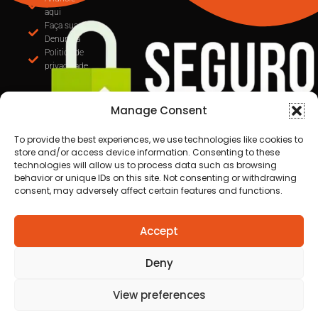
MUDANÇA NA EMISSÃO DE NOTAS: CUIABÁ
OBRIGA USO DO EMISSOR NACIONAL DE NFS-e A
PARTIR DE SETEMBRO
Manage Consent
To provide the best experiences, we use technologies like cookies to
store and/or access device information. Consenting to these
Anuncie
technologies will allow us to process data such as browsing
aqui
behavior or unique IDs on this site. Not consenting or withdrawing
Faça sua
consent, may adversely affect certain features and functions.
Denuncia
Politica de
privacidade
Accept
Deny
View preferences