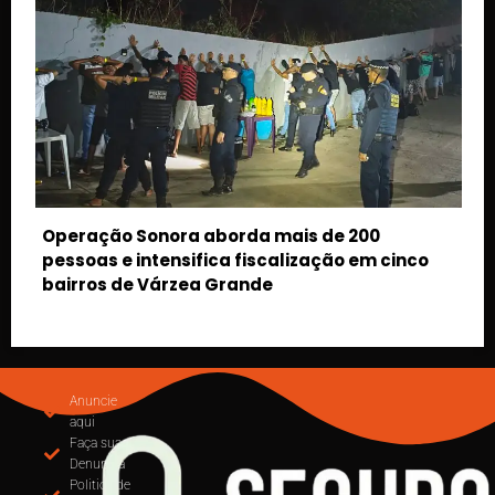
0
Ossada humana encontrada em Juara é
m cinco
encaminhada para perícia em Cuiabá;
identidade da vítima segue desconhecid
Anuncie
aqui
Faça sua
Denuncia