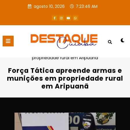
agosto 10, 2026
7:23:47 AM
Página inicial
POLICIAL
Força Tática apreende armas e munições em
propriedade rural em Aripuanã
Força Tática apreende armas e
munições em propriedade rural
em Aripuanã