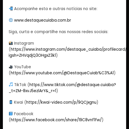
Acompanhe esta e outras notícias no site:
www.destaquecuiaba.com.br
Siga, curta e compartilhe nas nossas redes sociais:
Instagram
(
https://www.instagram.com/destaque_cuiaba/profilecard/?
igsh=ZHVqdjQ3OHgxZ3k1
)
YouTube
(
https://www.youtube.com/@DestaqueCuiab%C3%A1
)
TikTok (
https://www.tiktok.com/@destaque.cuiaba?
_t=ZM-8xvJ5ezlArY&_r=1
)
Kwai (
https://kwai-video.com/p/9QCjxgnu
)
Facebook
(
https://www.facebook.com/share/19C8vnf1fw/
)