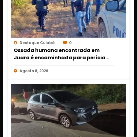
Destaque Cuiabá
0
Ossada humana encontrada em
Juara é encaminhada para perícia
em Cuiabá; identidade da vítima
Agosto 8, 2026
segue desconhecida