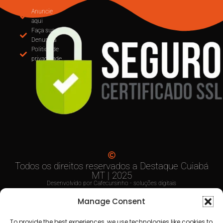
MUDANÇA NA EMISSÃO DE NOTAS: CUIABÁ
OBRIGA USO DO EMISSOR NACIONAL DE NFS
PARTIR DE SETEMBRO
Anuncie
aqui
Faça sua
Denuncia
Politica de
privacidade
Manage Consent
To provide the best experiences, we use technologies like cookies to