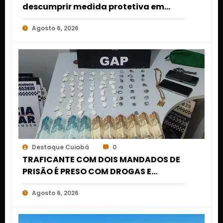
descumprir medida protetiva em
Cuiabá após acionamento de botão
Agosto 6, 2026
do pânico
Destaque Cuiabá
0
TRAFICANTE COM DOIS MANDADOS DE
PRISÃO É PRESO COM DROGAS E
DINHEIRO NO 1º DE MARÇO EM CUIABÁ
Agosto 6, 2026