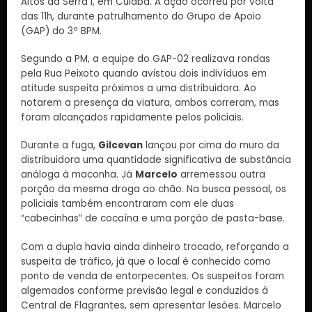
Altos da Serra I, em Cuiabá. A ação ocorreu por volta
das 11h, durante patrulhamento do Grupo de Apoio
(GAP) do 3º BPM.
Segundo a PM, a equipe do GAP-02 realizava rondas
pela Rua Peixoto quando avistou dois indivíduos em
atitude suspeita próximos a uma distribuidora. Ao
notarem a presença da viatura, ambos correram, mas
foram alcançados rapidamente pelos policiais.
Durante a fuga,
Gilcevan
lançou por cima do muro da
distribuidora uma quantidade significativa de substância
análoga à maconha. Já
Marcelo
arremessou outra
porção da mesma droga ao chão. Na busca pessoal, os
policiais também encontraram com ele duas
“cabecinhas” de cocaína e uma porção de pasta-base.
Com a dupla havia ainda dinheiro trocado, reforçando a
suspeita de tráfico, já que o local é conhecido como
ponto de venda de entorpecentes. Os suspeitos foram
algemados conforme previsão legal e conduzidos à
Central de Flagrantes, sem apresentar lesões. Marcelo