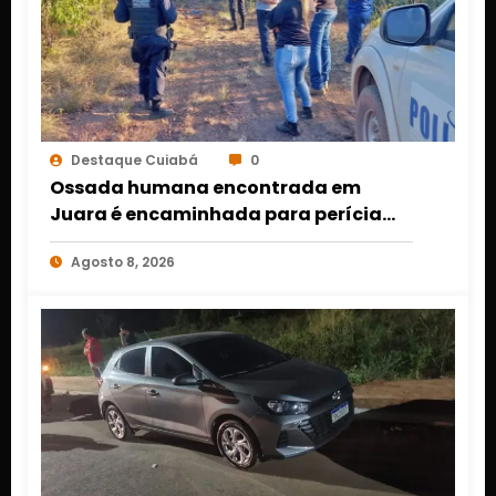
Destaque Cuiabá
0
Ossada humana encontrada em
Juara é encaminhada para perícia
em Cuiabá; identidade da vítima
Agosto 8, 2026
segue desconhecida