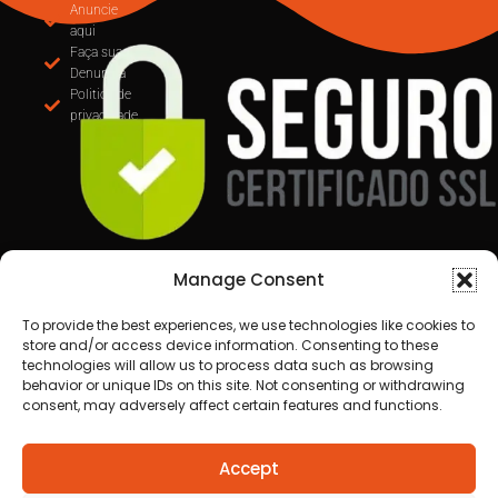
preso após perseguição pe
Anuncie
aqui
Faça sua
Denuncia
Politica de
privacidade
Manage Consent
To provide the best experiences, we use technologies like cookies to
store and/or access device information. Consenting to these
technologies will allow us to process data such as browsing
behavior or unique IDs on this site. Not consenting or withdrawing
consent, may adversely affect certain features and functions.
Todos os direitos reservados a Destaque Cuiabá
Accept
MT | 2025
Desenvolvido por Cafecursinho - soluções digitais