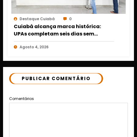
Destaque Cuiabá
0
Cuiabá alcança marca histórica:
UPAs completam seis dias sem
pacientes aguardando leitos de
Agosto 4, 2026
internação
PUBLICAR COMENTÁRIO
Comentários