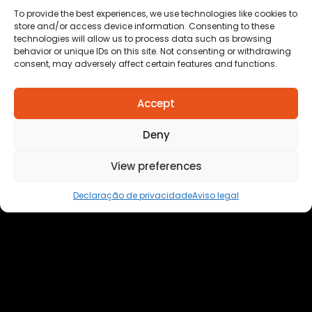
To provide the best experiences, we use technologies like cookies to
store and/or access device information. Consenting to these
technologies will allow us to process data such as browsing
behavior or unique IDs on this site. Not consenting or withdrawing
consent, may adversely affect certain features and functions.
Accept
Deny
TRAFICANTE COM DOIS MANDADOS DE PRISÃO É
View preferences
PRESO COM DROGAS E DINHEIRO NO 1º DE
MARÇO EM CUIABÁ
Declaração de privacidade
Aviso legal
Anuncie
aqui
Faça sua
Denuncia