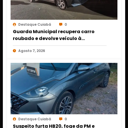
Destaque Cuiabá
0
Guarda Municipal recupera carro
roubado e devolve veículo à
proprietária em Várzea Grande
Agosto 7, 2026
Destaque Cuiabá
0
Suspeito furta HB20, foge da PM e