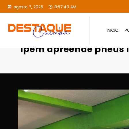
agosto 7, 2026
8:57:42 AM
INICIO
PO
Página inicial
Destaques
Ipem a
Ipem apreende pneus i