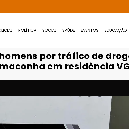
LICIAL
POLÍTICA
SOCIAL
SAÚDE
EVENTOS
EDUCAÇÃO
Página inicial
POLICIAL
mens por tráfico de drogas e apreende por
 homens por tráfico de dro
maconha em residência V