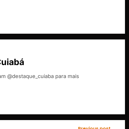
Cuiabá
ram @destaque_cuiaba para mais
Previous post