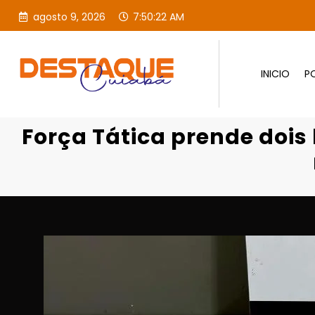
agosto 9, 2026
7:50:23 AM
INICIO
PO
Força Tática prende dois ho
Força Tática prende dois