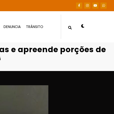
DENUNCIA
TRÂNSITO
ções de maconha em residência VG
gas e apreende porções de
G