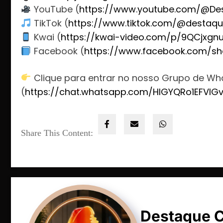
YouTube (
https://www.youtube.com/@De
TikTok (
https://www.tiktok.com/@destaqu
Kwai (
https://kwai-video.com/p/9QCjxgn
Facebook (
https://www.facebook.com/sh
Clique para entrar no nosso Grupo de W
(
https://chat.whatsapp.com/HlGYQRo1EFVIG
Share This Content:
Destaque 