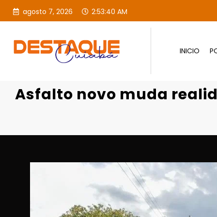
agosto 7, 2026
2:53:41 AM
INICIO
PO
Asfalto novo muda realida
Asfalto novo muda reali