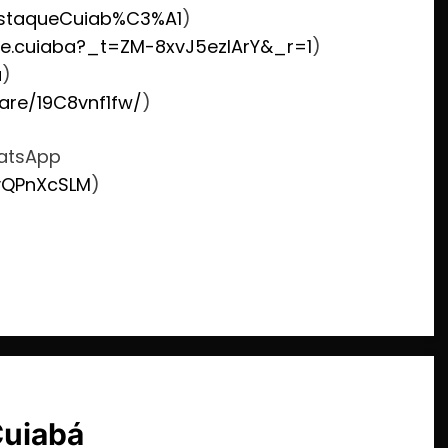
staqueCuiab%C3%A1
)
e.cuiaba?_t=ZM-8xvJ5ezlArY&_r=1
)
u
)
are/19C8vnf1fw/
)
hatsApp
vQPnXcSLM
)
Cuiabá