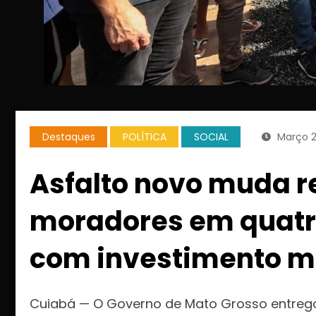
Destaques
POLÍTICA
SOCIAL
Março 2
Asfalto novo muda r
moradores em quatro
com investimento mi
Cuiabá — O Governo de Mato Grosso entrego