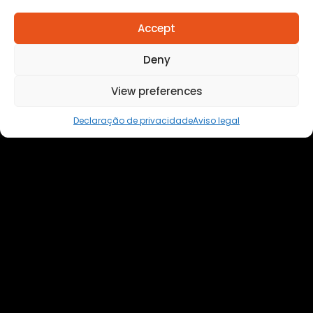
Accept
Deny
View preferences
Declaração de privacidade
Aviso legal
Homem é preso em flagrante por descumprir
medida protetiva em Cuiabá após
acionamento de botão do pânico
Anuncie
aqui
Faça sua
Denuncia
Politica de
privacidade