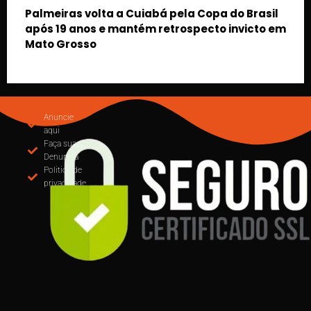
Brasil
icto em
MUDANÇA NA EMISSÃO DE NOTAS: CUIABÁ
OBRIGA USO DO EMISSOR NACIONAL DE NFS-e
PARTIR DE SETEMBRO
Anuncie
aqui
Faça sua
Denuncia