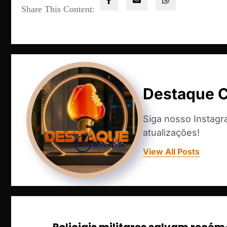
Share This Content:
Destaque 
Siga nosso Instag
atualizações!
View All Posts
Policiais militares salvam recé