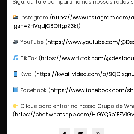
Siga, curta e compartilhe nas nossas redes s
Instagram (
https://www.instagram.com/d
igsh=ZHVqdjQ3OHgxZ3k1
)
YouTube (
https://www.youtube.com/@De
TikTok (
https://www.tiktok.com/@destaqu
Kwai (
https://kwai-video.com/p/9QCjxgn
Facebook (
https://www.facebook.com/sh
Clique para entrar no nosso Grupo de W
(
https://chat.whatsapp.com/HlGYQRo1EFVIG