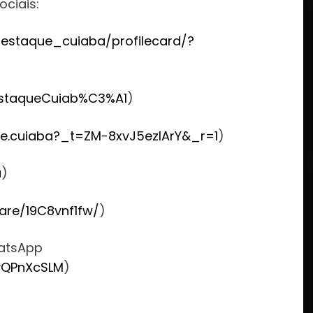
ociais:
estaque_cuiaba/profilecard/?
staqueCuiab%C3%A1
)
e.cuiaba?_t=ZM-8xvJ5ezlArY&_r=1
)
u
)
are/19C8vnf1fw/
)
hatsApp
vQPnXcSLM
)