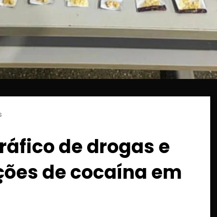
s
tráfico de drogas e
ções de cocaína em