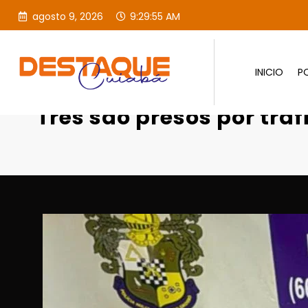
agosto 9, 2026
9:29:56 AM
INICIO
PO
Página inicial
POLICIAL
Três são
Três são presos por trá