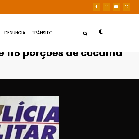
DENUNCIA
TRÂNSITO
e 118 porções de cocaína em Tesouro
e 118 porções de cocaína