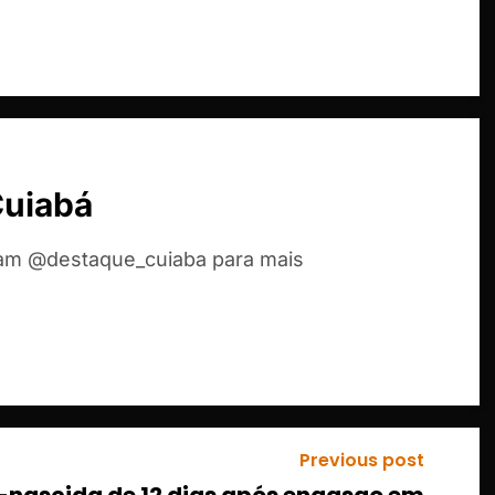
Cuiabá
ram @destaque_cuiaba para mais
Previous post
m-nascida de 12 dias após engasgo em