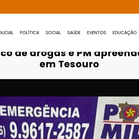
LICIAL
POLÍTICA
SOCIAL
SAÚDE
EVENTOS
EDUCAÇÃO
 presos por tráfico de drogas e PM apreend
fico de drogas e PM apreend
em Tesouro