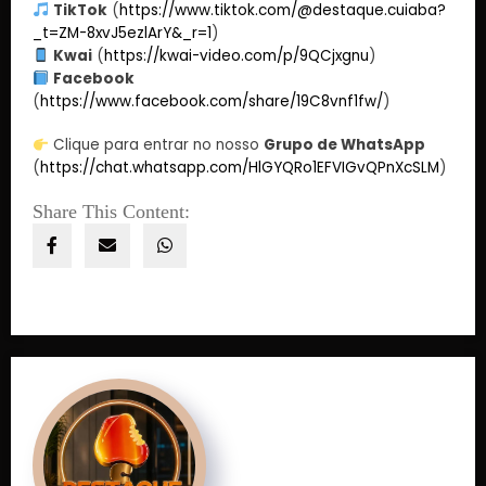
TikTok
(
https://www.tiktok.com/@destaque.cuiaba?
_t=ZM-8xvJ5ezlArY&_r=1
)
Kwai
(
https://kwai-video.com/p/9QCjxgnu
)
Facebook
(
https://www.facebook.com/share/19C8vnf1fw/
)
Clique para entrar no nosso
Grupo de WhatsApp
(
https://chat.whatsapp.com/HlGYQRo1EFVIGvQPnXcSLM
)
Share This Content: