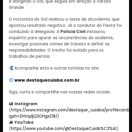
e atingindo o Gol, que seguia em direção a Várzea
Grande.
O motorista do Gol realizou o teste de alcoolemia, que
apontou resultado negativo. Já o condutor do Fiesta foi
conduzido à delegacia. A
Polícia Civil
instaurou
inquérito para apurar as circunstâncias do acidente,
investigar possíveis crimes de trânsito e definir as
responsabilidades. O trecho foi isolado para os
trabalhos de perícia.
Acompanhe esta e outras notícias no site:
www.destaquecuiaba.com.br
Siga, curta e compartilhe nas nossas redes sociais:
Instagram
(
https://www.instagram.com/destaque_cuiaba/profilecard/?
igsh=ZHVqdjQ3OHgxZ3k1
)
YouTube
(
https://www.youtube.com/@DestaqueCuiab%C3%A1
)