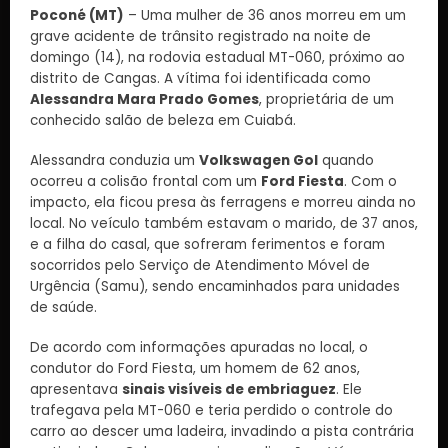
Poconé (MT)
– Uma mulher de 36 anos morreu em um
grave acidente de trânsito registrado na noite de
domingo (14), na rodovia estadual MT-060, próximo ao
distrito de Cangas. A vítima foi identificada como
Alessandra Mara Prado Gomes
, proprietária de um
conhecido salão de beleza em Cuiabá.
Alessandra conduzia um
Volkswagen Gol
quando
ocorreu a colisão frontal com um
Ford Fiesta
. Com o
impacto, ela ficou presa às ferragens e morreu ainda no
local. No veículo também estavam o marido, de 37 anos,
e a filha do casal, que sofreram ferimentos e foram
socorridos pelo Serviço de Atendimento Móvel de
Urgência (Samu), sendo encaminhados para unidades
de saúde.
De acordo com informações apuradas no local, o
condutor do Ford Fiesta, um homem de 62 anos,
apresentava
sinais visíveis de embriaguez
. Ele
trafegava pela MT-060 e teria perdido o controle do
carro ao descer uma ladeira, invadindo a pista contrária