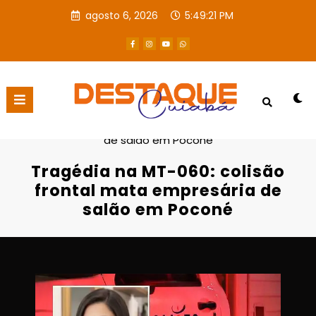
agosto 6, 2026
5:49:22 PM
Página inicial
Destaques
Tragédia na MT-060: colisão frontal mata empresária
de salão em Poconé
Tragédia na MT-060: colisão
frontal mata empresária de
salão em Poconé