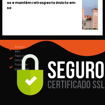
m
MUDANÇA NA EMISSÃO DE NOTAS: CUIABÁ
OBRIGA USO DO EMISSOR NACIONAL DE NFS-e A
PARTIR DE SETEMBRO
Anuncie
aqui
Faça sua
Denuncia
Politica de