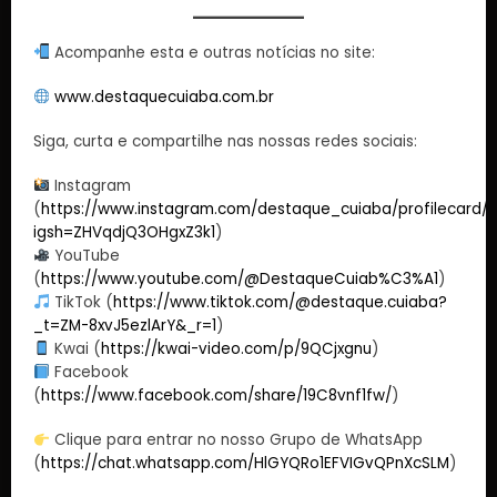
Acompanhe esta e outras notícias no site:
www.destaquecuiaba.com.br
Siga, curta e compartilhe nas nossas redes sociais:
Instagram
(
https://www.instagram.com/destaque_cuiaba/profilecard/?
igsh=ZHVqdjQ3OHgxZ3k1
)
YouTube
(
https://www.youtube.com/@DestaqueCuiab%C3%A1
)
TikTok (
https://www.tiktok.com/@destaque.cuiaba?
_t=ZM-8xvJ5ezlArY&_r=1
)
Kwai (
https://kwai-video.com/p/9QCjxgnu
)
Facebook
(
https://www.facebook.com/share/19C8vnf1fw/
)
Clique para entrar no nosso Grupo de WhatsApp
(
https://chat.whatsapp.com/HlGYQRo1EFVIGvQPnXcSLM
)