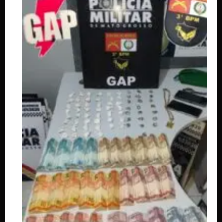
LATAM anuncia novos voos em Mato 
amplia conexões a partir de Cuiabá 
Rondonópolis
Anuncie
aqui
Faça sua
Denuncia
Politica de