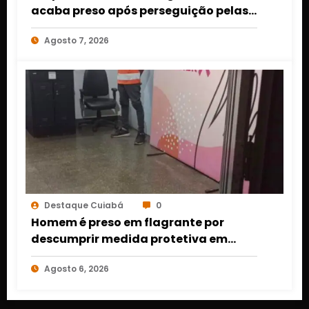
acaba preso após perseguição pelas
ruas de Cuiabá
Agosto 7, 2026
Destaque Cuiabá
0
Homem é preso em flagrante por
descumprir medida protetiva em
Cuiabá após acionamento de botão
Agosto 6, 2026
do pânico