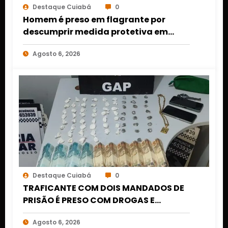
Destaque Cuiabá
0
Homem é preso em flagrante por
descumprir medida protetiva em
Cuiabá após acionamento de botão
Agosto 6, 2026
do pânico
Destaque Cuiabá
0
TRAFICANTE COM DOIS MANDADOS DE
PRISÃO É PRESO COM DROGAS E
DINHEIRO NO 1º DE MARÇO EM CUIABÁ
Agosto 6, 2026