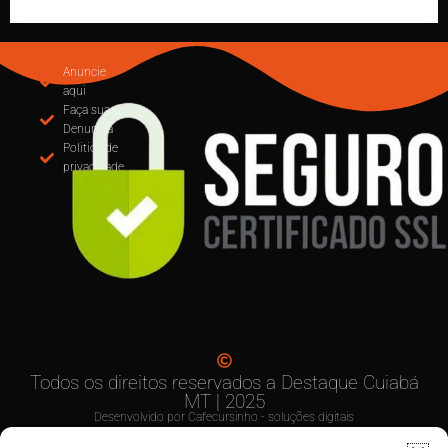
MUDANÇA NA EMISSÃO DE NOTAS: CUIABÁ
OBRIGA USO DO EMISSOR NACIONAL DE NFS-e A
PARTIR DE SETEMBRO
Anuncie
aqui
Faça sua
Denuncia
Politica de
privacidade