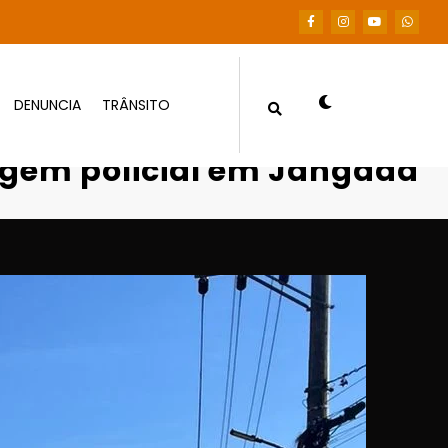
DENUNCIA
TRÂNSITO
abordagem policial em Jangada
gem policial em Jangada