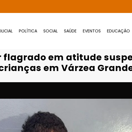
LICIAL
POLÍTICA
SOCIAL
SAÚDE
EVENTOS
EDUCAÇÃO
Página inicial
Destaques
lagrado em atitude suspeita próximo ao qua
r flagrado em atitude susp
crianças em Várzea Grand