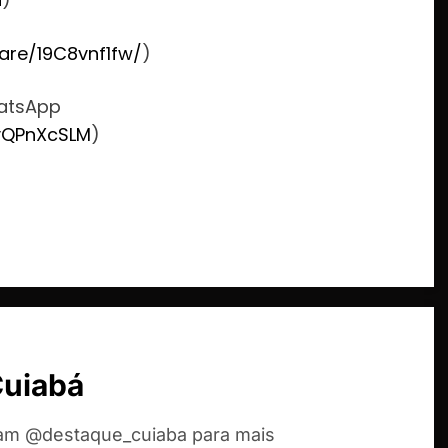
are/19C8vnf1fw/
)
hatsApp
vQPnXcSLM
)
Cuiabá
ram @destaque_cuiaba para mais