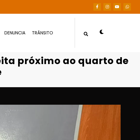
DENUNCIA
TRÂNSITO
rto de crianças em Várzea Grande
eita próximo ao quarto de
e