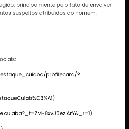
gião, principalmente pelo fato de envolver
ntos suspeitos atribuídos ao homem.
:
ociais:
estaque_cuiaba/profilecard/?
staqueCuiab%C3%A1
)
e.cuiaba?_t=ZM-8xvJ5ezlArY&_r=1
)
u
)