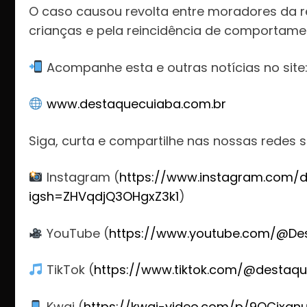
O caso causou revolta entre moradores da re
crianças e pela reincidência de comportame
Acompanhe esta e outras notícias no site
www.destaquecuiaba.com.br
Siga, curta e compartilhe nas nossas redes s
Instagram (
https://www.instagram.com/d
igsh=ZHVqdjQ3OHgxZ3k1
)
YouTube (
https://www.youtube.com/@De
TikTok (
https://www.tiktok.com/@destaqu
Kwai (
https://kwai-video.com/p/9QCjxgn