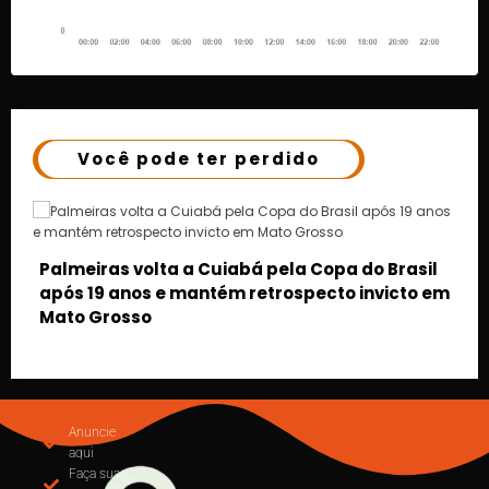
Você pode ter perdido
asil
to em