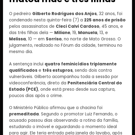
O pedreiro
Gilberto Rodrigues dos Anjos
, 32 anos, foi
condenado nesta quinta-feira (7) a
225 anos de prisão
pelos assassinatos de
Cleci Calvi Cardoso
, 45 anos, e
das três filhas dela —
Miliane
, 19,
Manuela
, 13, e
Melissa
, 10 — em
Sorriso
, no norte de Mato Grosso. O
julgamento, realizado no Fórum da cidade, terminou no
mesmo dia.
A sentença inclui
quatro feminicídios triplamente
qualificados
e
três estupros
, sendo dois contra
vulneráveis. Gilberto acompanhou toda a sessão por
videoconferência, direto da
Penitenciária Central do
Estado (PCE)
, onde está preso desde sua captura,
poucos dias após o crime.
O Ministério Público afirmou que a chacina foi
premeditada
. Segundo o promotor Luiz Fernando, o
acusado passou dias observando a rotina da família,
estudando o imóvel e aguardando o momento ideal
para agir. Ele teria entrado pela janela do lavabo, após