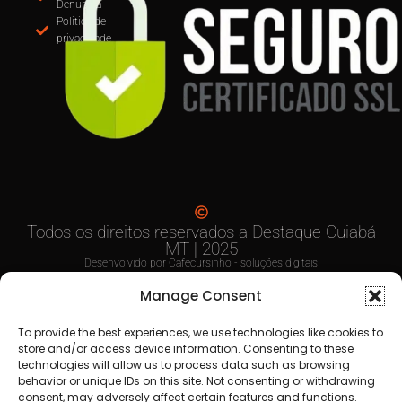
MUDANÇA NA EMISSÃO DE NOTAS: CUIABÁ
OBRIGA USO DO EMISSOR NACIONAL DE NFS-e A
PARTIR DE SETEMBRO
Anuncie
aqui
Faça sua
Denuncia
Politica de
privacidade
Manage Consent
To provide the best experiences, we use technologies like cookies to
store and/or access device information. Consenting to these
technologies will allow us to process data such as browsing
behavior or unique IDs on this site. Not consenting or withdrawing
consent, may adversely affect certain features and functions.