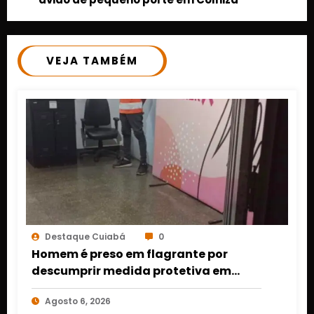
VEJA TAMBÉM
Destaque Cuiabá
0
Homem é preso em flagrante por
descumprir medida protetiva em
Cuiabá após acionamento de botão
Agosto 6, 2026
do pânico