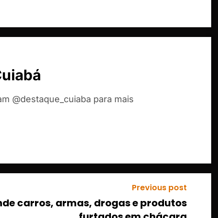
Cuiabá
ram @destaque_cuiaba para mais
Previous post
de carros, armas, drogas e produtos
furtados em chácara