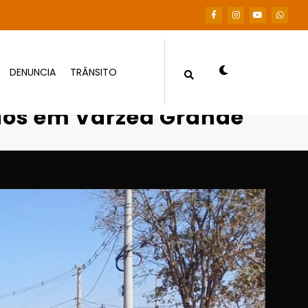
DENUNCIA
TRÂNSITO
rês feridos em Várzea Grande
ridos em Várzea Grande