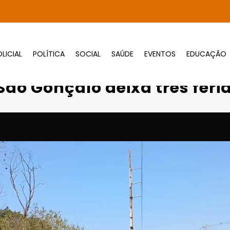
LICIAL
POLÍTICA
SOCIAL
SAÚDE
EVENTOS
EDUCAÇÃO
Sinistro grave na Av. São Gonçalo deixa t
 São Gonçalo deixa três fe