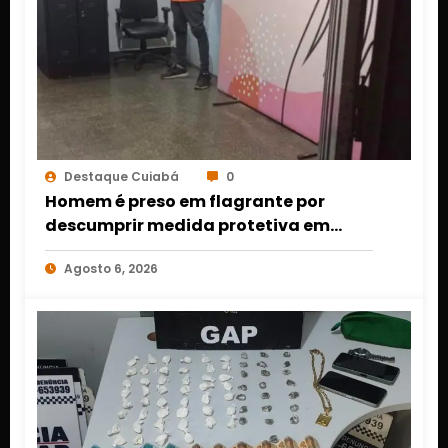
Destaque Cuiabá
0
Homem é preso em flagrante por
descumprir medida protetiva em
Cuiabá após acionamento de botão
Agosto 6, 2026
do pânico