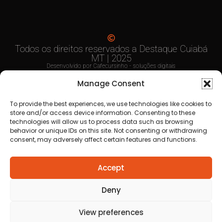
Anuncie
aqui
Faça sua
Denuncia
Politica de
privacidade
Manage Consent
To provide the best experiences, we use technologies like cookies to
store and/or access device information. Consenting to these
technologies will allow us to process data such as browsing
behavior or unique IDs on this site. Not consenting or withdrawing
consent, may adversely affect certain features and functions.
Todos os direitos reservados a Destaque Cuiabá
MT | 2025
Accept
Desenvolvido por Cafecursinho - soluções digitais
Deny
View preferences