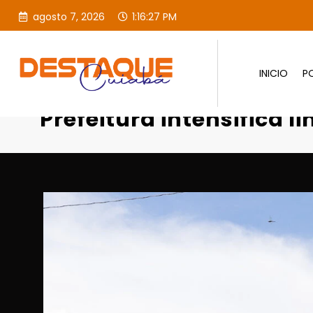
agosto 7, 2026
1:16:28 PM
INICIO
PO
Página inicial
Destaques
Prefeitura intensifica