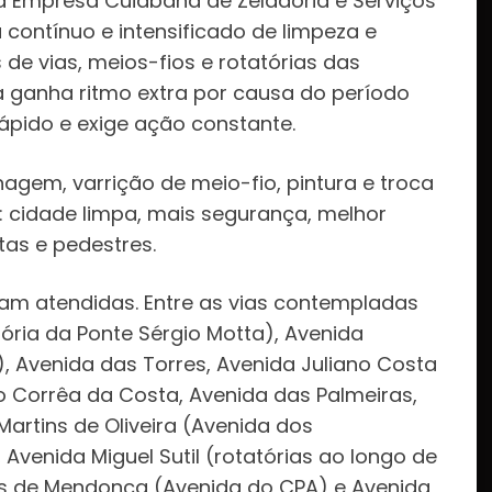
da Empresa Cuiabana de Zeladoria e Serviços
ontínuo e intensificado de limpeza e
e vias, meios-fios e rotatórias das
fa ganha ritmo extra por causa do período
pido e exige ação constante.
agem, varrição de meio-fio, pintura e troca
o: cidade limpa, mais segurança, melhor
stas e pedestres.
oram atendidas. Entre as vias contempladas
ória da Ponte Sérgio Motta), Avenida
, Avenida das Torres, Avenida Juliano Costa
o Corrêa da Costa, Avenida das Palmeiras,
artins de Oliveira (Avenida dos
Avenida Miguel Sutil (rotatórias ao longo de
ns de Mendonça (Avenida do CPA) e Avenida