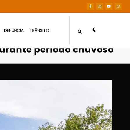
DENUNCIA
TRÂNSITO
uiabá durante período chuvoso
durante período chuvoso