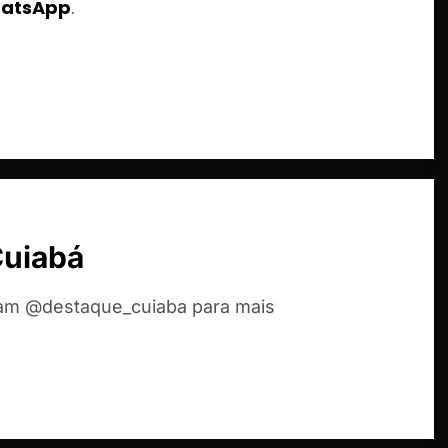
hatsApp
.
Cuiabá
ram @destaque_cuiaba para mais