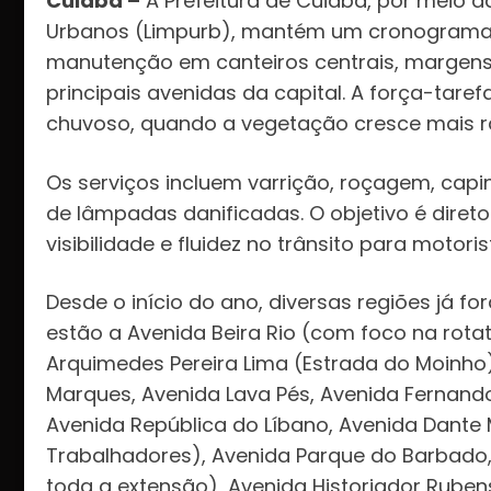
Cuiabá –
A Prefeitura de Cuiabá, por meio 
Urbanos (Limpurb), mantém um cronograma c
manutenção em canteiros centrais, margens d
principais avenidas da capital. A força-tare
chuvoso, quando a vegetação cresce mais rá
Os serviços incluem varrição, roçagem, capin
de lâmpadas danificadas. O objetivo é diret
visibilidade e fluidez no trânsito para motori
Desde o início do ano, diversas regiões já f
estão a Avenida Beira Rio (com foco na rotat
Arquimedes Pereira Lima (Estrada do Moinho)
Marques, Avenida Lava Pés, Avenida Fernand
Avenida República do Líbano, Avenida Dante M
Trabalhadores), Avenida Parque do Barbado, 
toda a extensão), Avenida Historiador Rube