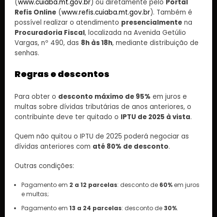
(
www.cuiaba.mt.gov.br
) ou diretamente pelo
Portal
Refis Online
(
www.refis.cuiaba.mt.gov.br
). Também é
possível realizar o atendimento
presencialmente
na
Procuradoria Fiscal
, localizada na Avenida Getúlio
Vargas, nº 490, das
8h às 18h
, mediante distribuição de
senhas.
Regras e descontos
Para obter o
desconto máximo de 95%
em juros e
multas sobre dívidas tributárias de anos anteriores, o
contribuinte deve ter quitado o
IPTU de 2025 à vista
.
Quem não quitou o IPTU de 2025 poderá negociar as
dívidas anteriores com
até 80% de desconto
.
Outras condições:
Pagamento em
2 a 12 parcelas
: desconto de
60%
em juros
e multas;
Pagamento em
13 a 24 parcelas
: desconto de
30%
.