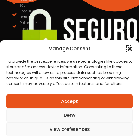
MUDANÇA NA EMISSÃO DE NOTAS: CUIABÁ
OBRIGA USO DO EMISSOR NACIONAL DE NFS-e A
PARTIR DE SETEMBRO
Manage Consent
To provide the best experiences, we use technologies like cookies to
store and/or access device information. Consenting to these
Anuncie
technologies will allow us to process data such as browsing
aqui
behavior or unique IDs on this site. Not consenting or withdrawing
Faça sua
consent, may adversely affect certain features and functions.
Denuncia
Politica de
privacidade
Accept
Deny
View preferences