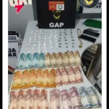
LATAM anuncia novos voos em Mato Grosso e
amplia conexões a partir de Cuiabá e
Rondonópolis
Anuncie
aqui
Faça sua
Denuncia
Politica de
privacidade