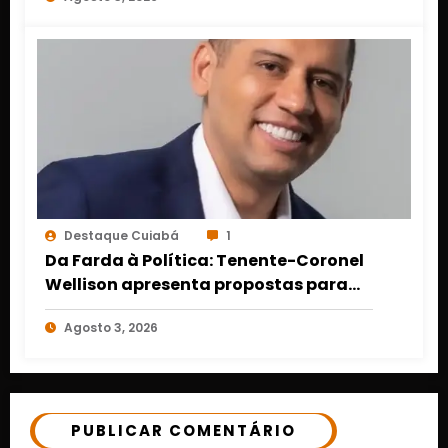
GROSSO
Destaque Cuiabá
1
Da Farda à Política: Tenente-Coronel
Wellison apresenta propostas para
segurança, serviços públicos e apoio
Agosto 3, 2026
às famílias atípicas em Mato Grosso
PUBLICAR COMENTÁRIO