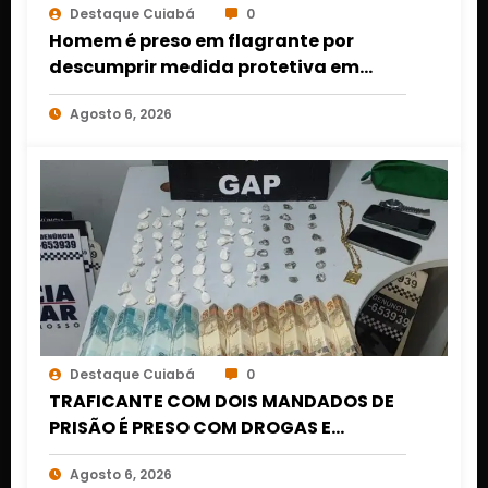
Destaque Cuiabá
0
Homem é preso em flagrante por
descumprir medida protetiva em
Cuiabá após acionamento de botão
Agosto 6, 2026
do pânico
Destaque Cuiabá
0
TRAFICANTE COM DOIS MANDADOS DE
PRISÃO É PRESO COM DROGAS E
DINHEIRO NO 1º DE MARÇO EM CUIABÁ
Agosto 6, 2026