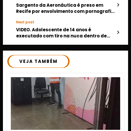
Sargento da Aeronáutica é preso em
Recife por envolvimento com pornografia
infantil em desdobramento de
Next post
investigação de Canarana (MT)
VIDEO. Adolescente de 14 anos é
executado com tiro na nuca dentro de
oficina em Cáceres
VEJA TAMBÉM