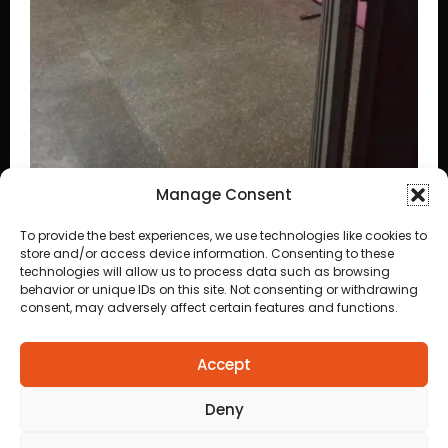
Manage Consent
TRAFICANTE COM DOIS MANDADOS DE PRISÃO 
To provide the best experiences, we use technologies like cookies to
PRESO COM DROGAS E DINHEIRO NO 1º DE
store and/or access device information. Consenting to these
MARÇO EM CUIABÁ
technologies will allow us to process data such as browsing
mprir
behavior or unique IDs on this site. Not consenting or withdrawing
consent, may adversely affect certain features and functions.
Accept
Anuncie
aqui
Deny
Faça sua
Denuncia