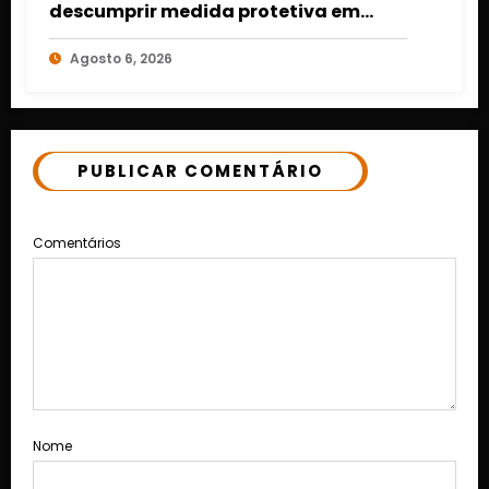
descumprir medida protetiva em
Cuiabá após acionamento de botão
Agosto 6, 2026
do pânico
PUBLICAR COMENTÁRIO
Comentários
Nome