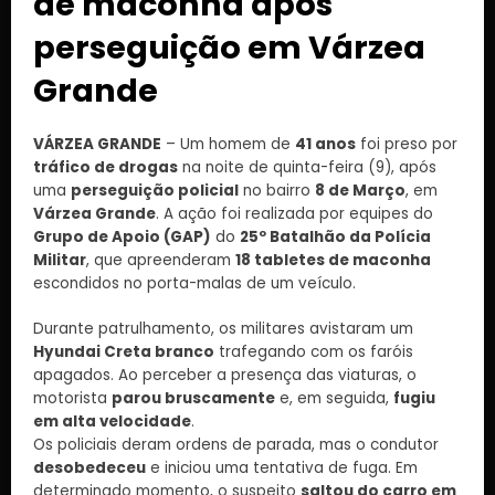
de maconha após
perseguição em Várzea
Grande
VÁRZEA GRANDE
– Um homem de
41 anos
foi preso por
tráfico de drogas
na noite de quinta-feira (9), após
uma
perseguição policial
no bairro
8 de Março
, em
Várzea Grande
. A ação foi realizada por equipes do
Grupo de Apoio (GAP)
do
25º Batalhão da Polícia
Militar
, que apreenderam
18 tabletes de maconha
escondidos no porta-malas de um veículo.
Durante patrulhamento, os militares avistaram um
Hyundai Creta branco
trafegando com os faróis
apagados. Ao perceber a presença das viaturas, o
motorista
parou bruscamente
e, em seguida,
fugiu
em alta velocidade
.
Os policiais deram ordens de parada, mas o condutor
desobedeceu
e iniciou uma tentativa de fuga. Em
determinado momento, o suspeito
saltou do carro em