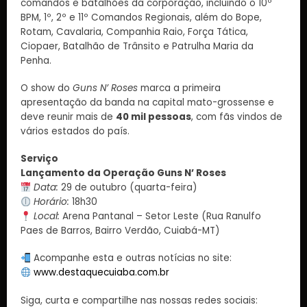
comandos e batalhões da corporação, incluindo o 10º
BPM, 1º, 2º e 11º Comandos Regionais, além do Bope,
Rotam, Cavalaria, Companhia Raio, Força Tática,
Ciopaer, Batalhão de Trânsito e Patrulha Maria da
Penha.
O show do
Guns N’ Roses
marca a primeira
apresentação da banda na capital mato-grossense e
deve reunir mais de
40 mil pessoas
, com fãs vindos de
vários estados do país.
Serviço
Lançamento da Operação Guns N’ Roses
Data:
29 de outubro (quarta-feira)
Horário:
18h30
Local:
Arena Pantanal – Setor Leste (Rua Ranulfo
Paes de Barros, Bairro Verdão, Cuiabá-MT)
Acompanhe esta e outras notícias no site:
www.destaquecuiaba.com.br
Siga, curta e compartilhe nas nossas redes sociais: