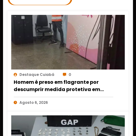
Destaque Cuiabá
0
Homem é preso em flagrante por
descumprir medida protetiva em
Cuiabá após acionamento de botão
Agosto 6, 2026
do pânico