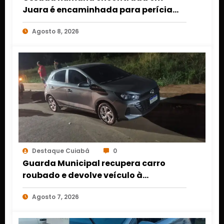
Juara é encaminhada para perícia
em Cuiabá; identidade da vítima
Agosto 8, 2026
segue desconhecida
Destaque Cuiabá
0
Guarda Municipal recupera carro
roubado e devolve veículo à
proprietária em Várzea Grande
Agosto 7, 2026