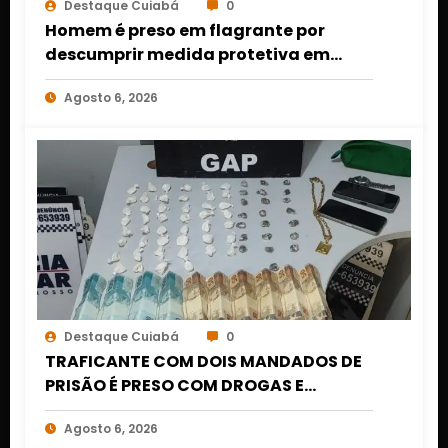
Destaque Cuiabá
0
Homem é preso em flagrante por
descumprir medida protetiva em
Cuiabá após acionamento de botão
Agosto 6, 2026
do pânico
Destaque Cuiabá
0
TRAFICANTE COM DOIS MANDADOS DE
PRISÃO É PRESO COM DROGAS E
DINHEIRO NO 1º DE MARÇO EM CUIABÁ
Agosto 6, 2026