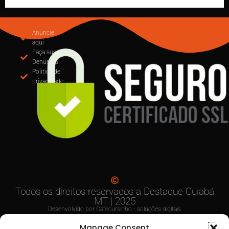
MUDANÇA NA EMISSÃO DE NOTAS: CUIABÁ
OBRIGA USO DO EMISSOR NACIONAL DE NFS-e A
PARTIR DE SETEMBRO
Anuncie
aqui
Faça sua
Denuncia
Politica de
privacidade
Manage Consent