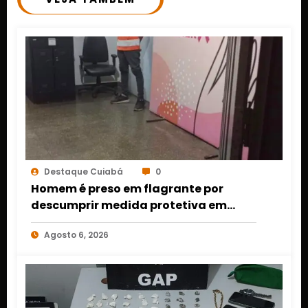
Destaque Cuiabá
0
Homem é preso em flagrante por
descumprir medida protetiva em
Cuiabá após acionamento de botão
Agosto 6, 2026
do pânico