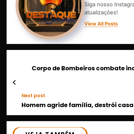
Siga nosso Instag
atualizações!
View All Posts
Corpo de Bombeiros combate incê
Next post
Homem agride família, destrói cas