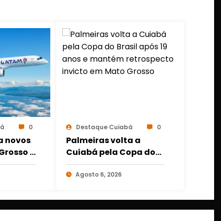
bá
0
Destaque Cuiabá
0
a novos
Palmeiras volta a
Grosso e
Cuiabá pela Copa do
es a
Brasil após 19 anos e
bá e
mantém retrospecto
Agosto 6, 2026
invicto em Mato
Grosso