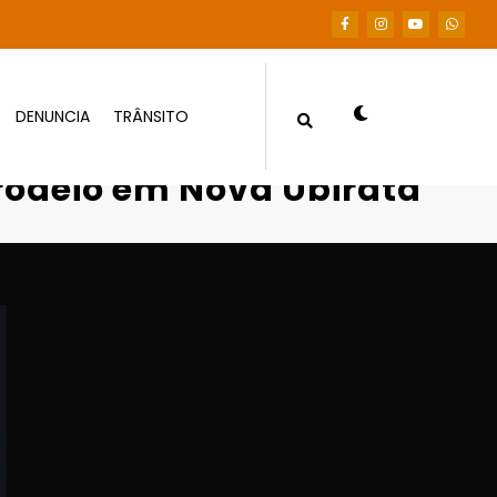
DENUNCIA
TRÂNSITO
urante rodeio em Nova Ubiratã
 rodeio em Nova Ubiratã