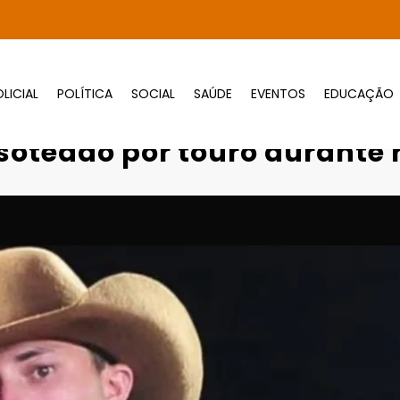
LICIAL
POLÍTICA
SOCIAL
SAÚDE
EVENTOS
EDUCAÇÃO
Peão morre após ser pisoteado por touro d
soteado por touro durante