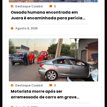
Destaque Cuiabá
0
Ossada humana encontrada em
Juara é encaminhada para perícia
em Cuiabá; identidade da vítima
Agosto 8, 2026
segue desconhecida
Destaque Cuiabá
0
Motorista morre após ser
arremessado de carro em grave
acidente em Várzea Grande