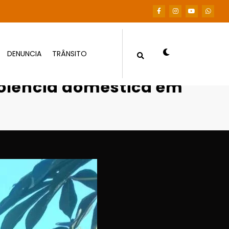
DENUNCIA
TRÂNSITO
e violência doméstica em Cuiabá
iolência doméstica em