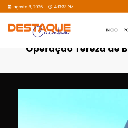
agosto 8, 2026
4:13:34 PM
INICIO
PO
Página inicial
Destaques
Op
Operação Tereza de B