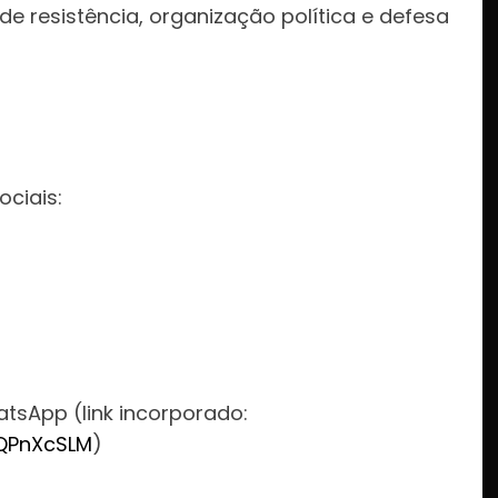
a de resistência, organização política e defesa
:
ociais:
tsApp (link incorporado:
vQPnXcSLM
)