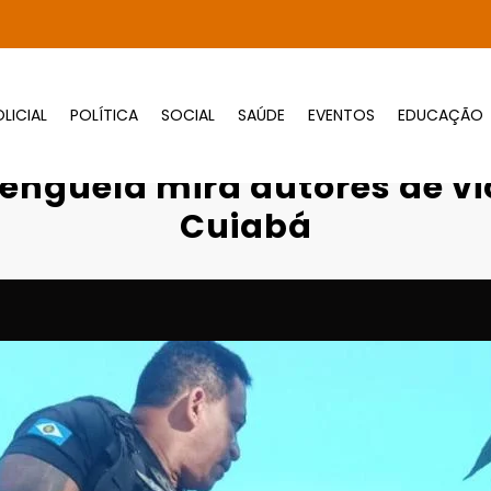
LICIAL
POLÍTICA
SOCIAL
SAÚDE
EVENTOS
EDUCAÇÃO
eração Tereza de Benguela mira autores d
enguela mira autores de v
Cuiabá