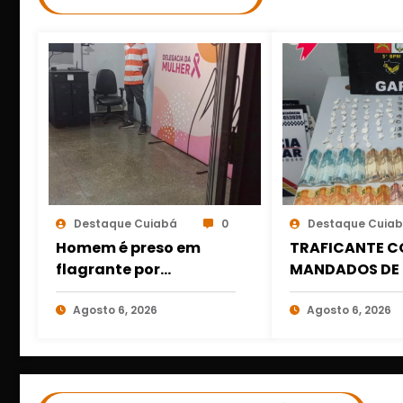
Destaque Cuiabá
0
Destaque Cuia
Homem é preso em
TRAFICANTE C
flagrante por
MANDADOS DE 
descumprir medida
PRESO COM DR
protetiva em Cuiabá
Agosto 6, 2026
DINHEIRO NO 1º
Agosto 6, 2026
após acionamento de
MARÇO EM CU
botão do pânico