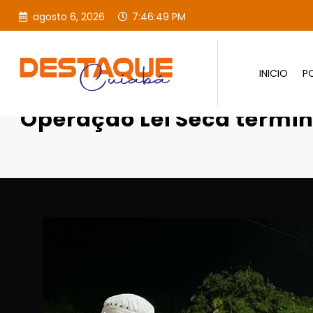
agosto 6, 2026
7:46:50 PM
INICIO
PO
Página inicial
Destaques
Operação
Operação Lei Seca termi