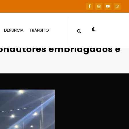
DENUNCIA
TRÂNSITO
 condutores embriagados e 81 multados
condutores embriagados e