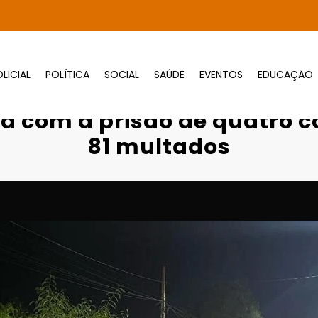
LICIAL
POLÍTICA
SOCIAL
SAÚDE
EVENTOS
EDUCAÇÃO
 Lei Seca termina com a prisão de quatro
na com a prisão de quatro 
81 multados