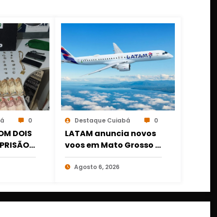
bá
0
Destaque Cuiabá
0
OM DOIS
LATAM anuncia novos
PRISÃO É
voos em Mato Grosso e
OGAS E
amplia conexões a
 DE
partir de Cuiabá e
Agosto 6, 2026
IABÁ
Rondonópolis