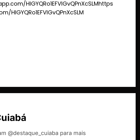
sapp.com/HlGYQRo1EFVIGvQPnXcSLMhttps
.com/HlGYQRo1EFVIGvQPnXcSLM
Cuiabá
ram @destaque_cuiaba para mais