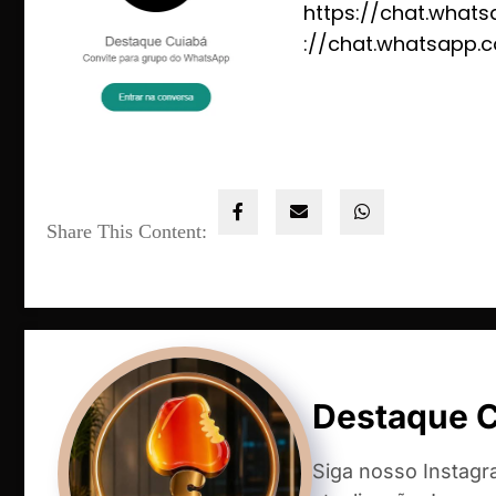
https://chat.what
://chat.whatsapp
Share This Content:
Destaque 
Siga nosso Instag