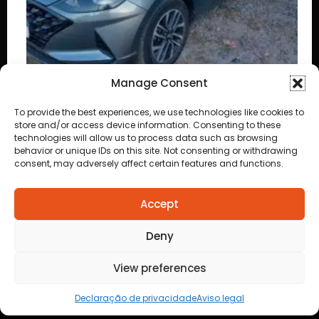
Manage Consent
Suspeito furta HB20, foge da PM e acaba
To provide the best experiences, we use technologies like cookies to
store and/or access device information. Consenting to these
preso após perseguição pelas ruas de Cuiabá
technologies will allow us to process data such as browsing
behavior or unique IDs on this site. Not consenting or withdrawing
consent, may adversely affect certain features and functions.
Accept
Anuncie
aqui
Faça sua
Deny
Denuncia
Politica de
View preferences
privacidade
Declaração de privacidade
Aviso legal