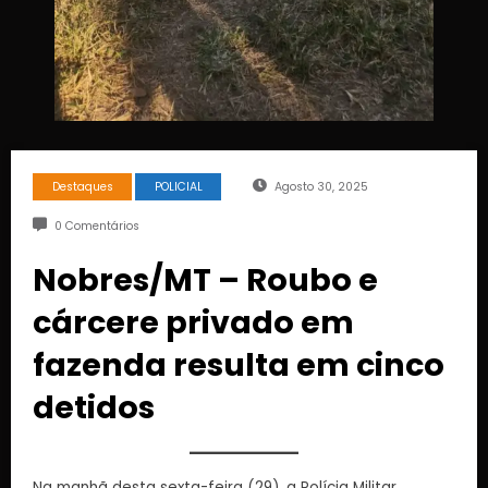
Destaques
POLICIAL
Agosto 30, 2025
0 Comentários
Nobres/MT – Roubo e
cárcere privado em
fazenda resulta em cinco
detidos
Na manhã desta sexta-feira (29), a Polícia Militar