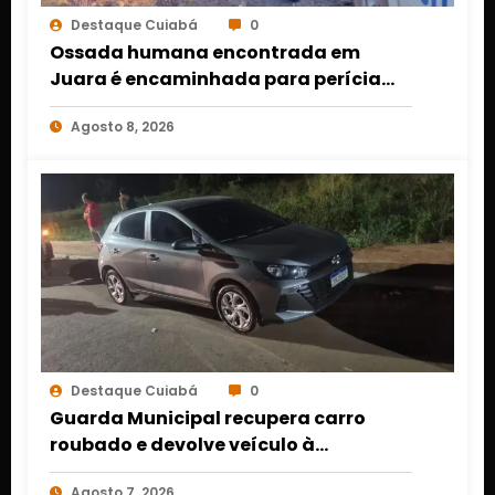
Destaque Cuiabá
0
Ossada humana encontrada em
Juara é encaminhada para perícia
em Cuiabá; identidade da vítima
Agosto 8, 2026
segue desconhecida
Destaque Cuiabá
0
Guarda Municipal recupera carro
roubado e devolve veículo à
proprietária em Várzea Grande
Agosto 7, 2026