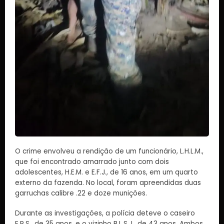
O crime envolveu a rendição de um funcionário, L.H.L.M.,
que foi encontrado amarrado junto com dois
adolescentes, H.E.M. e E.F.J., de 16 anos, em um quarto
externo da fazenda. No local, foram apreendidas duas
garruchas calibre .22 e doze munições.
Durante as investigações, a polícia deteve o caseiro
E.P.S., de 35 anos, e o vizinho B.L.S.J., de 43 anos. Ambos