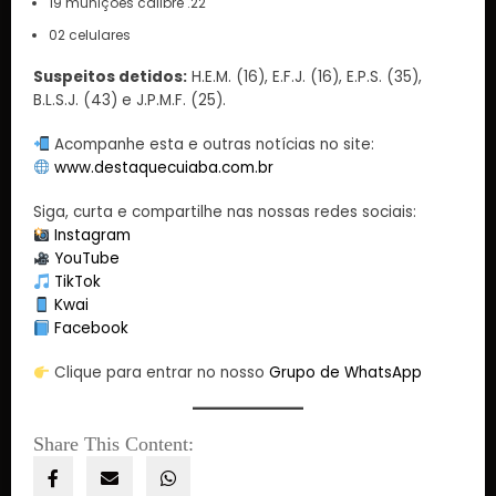
19 munições calibre .22
02 celulares
Suspeitos detidos:
H.E.M. (16), E.F.J. (16), E.P.S. (35),
B.L.S.J. (43) e J.P.M.F. (25).
Acompanhe esta e outras notícias no site:
www.destaquecuiaba.com.br
Siga, curta e compartilhe nas nossas redes sociais:
Instagram
YouTube
TikTok
Kwai
Facebook
Clique para entrar no nosso
Grupo de WhatsApp
Share This Content: