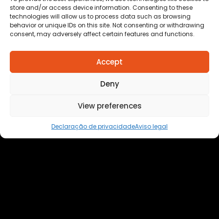
store and/or access device information. Consenting to these
technologies will allow us to process data such as browsing
behavior or unique IDs on this site. Not consenting or withdrawing
consent, may adversely affect certain features and functions.
Anuncie
aqui
Accept
Faça sua
Denuncia
Politica de
Deny
privacidade
View preferences
Declaração de privacidade
Aviso legal
Todos os direitos reservados a Destaque Cuiabá
MT | 2025
Desenvolvido por Cafecursinho - soluções digitais