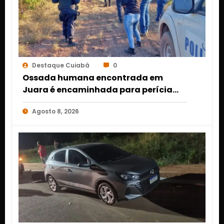
Destaque Cuiabá
0
Ossada humana encontrada em
Juara é encaminhada para perícia
em Cuiabá; identidade da vítima
Agosto 8, 2026
segue desconhecida