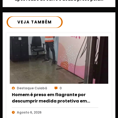
PM em Cuiabá
VEJA TAMBÉM
Destaque Cuiabá
0
Homem é preso em flagrante por
descumprir medida protetiva em
Cuiabá após acionamento de botão
Agosto 6, 2026
do pânico