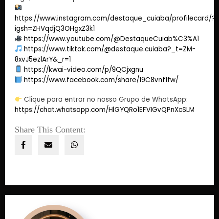
https://www.instagram.com/destaque_cuiaba/profilecard/?
igsh=ZHVqdjQ3OHgxZ3k1
https://www.youtube.com/@DestaqueCuiab%C3%A1
https://www.tiktok.com/@destaque.cuiaba?_t=ZM-
8xvJ5ezlArY&_r=1
https://kwai-video.com/p/9QCjxgnu
https://www.facebook.com/share/19C8vnf1fw/
Clique para entrar no nosso Grupo de WhatsApp:
https://chat.whatsapp.com/HlGYQRo1EFVIGvQPnXcSLM
Share This Content: