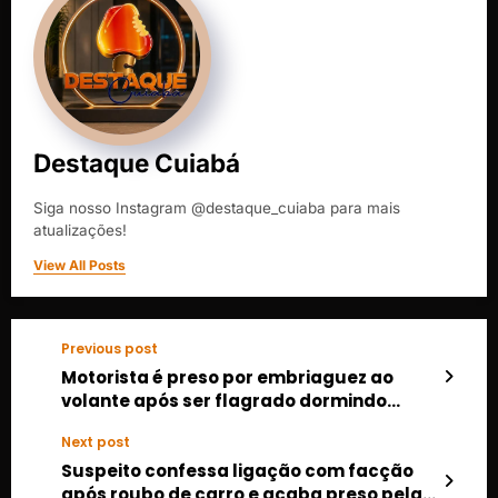
Destaque Cuiabá
Siga nosso Instagram @destaque_cuiaba para mais
atualizações!
View All Posts
Previous post
Motorista é preso por embriaguez ao
volante após ser flagrado dormindo
dentro de carro em Várzea Grande
Next post
Suspeito confessa ligação com facção
após roubo de carro e acaba preso pela