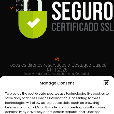
MUDANÇA NA EMISSÃO DE NOTAS: CUIABÁ
OBRIGA USO DO EMISSOR NACIONAL DE NFS-e 
PARTIR DE SETEMBRO
Anuncie
aqui
Faça sua
Denuncia
Politica de
privacidade
Manage Consent
To provide the best experiences, we use technologies like cookies to
store and/or access device information. Consenting to these
technologies will allow us to process data such as browsing
behavior or unique IDs on this site. Not consenting or withdrawing
consent, may adversely affect certain features and functions.