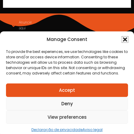
Manage Consent
To provide the best experiences, we use technologies like cookies to
store and/or access device information. Consenting to these
technologies will allow us to process data such as browsing
behavior or unique IDs on this site. Not consenting or withdrawing
consent, may adversely affect certain features and functions.
Accept
Homem é preso em flagrante por
medida protetiva em Cuiabá apó
Deny
acionamento de botão do pânico
View preferences
Declaração de privacidade
Aviso legal