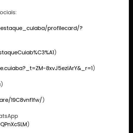
ociais:
estaque_cuiaba/profilecard/?
staqueCuiab%C3%A1
)
e.cuiaba?_t=ZM-8xvJ5ezlArY&_r=1
)
u
)
are/19C8vnf1fw/
)
hatsApp
vQPnXcSLM
)