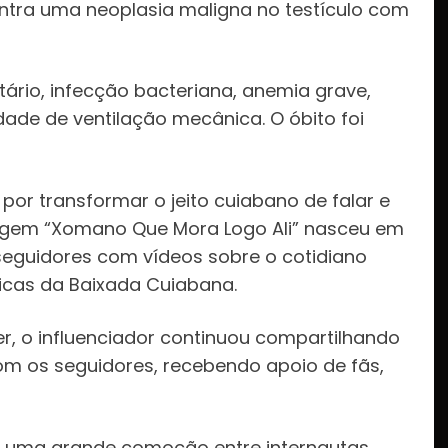
tra uma neoplasia maligna no testículo com
atário, infecção bacteriana, anemia grave,
sidade de ventilação mecânica. O óbito foi
por transformar o jeito cuiabano de falar e
nagem “Xomano Que Mora Logo Ali” nasceu em
seguidores com vídeos sobre o cotidiano
picas da Baixada Cuiabana.
, o influenciador continuou compartilhando
m os seguidores, recebendo apoio de fãs,
u uma grande comoção entre internautas,