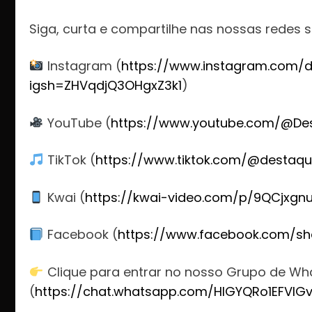
Siga, curta e compartilhe nas nossas redes s
Instagram (
https://www.instagram.com/d
igsh=ZHVqdjQ3OHgxZ3k1
)
YouTube (
https://www.youtube.com/@De
TikTok (
https://www.tiktok.com/@destaqu
Kwai (
https://kwai-video.com/p/9QCjxgn
Facebook (
https://www.facebook.com/sh
Clique para entrar no nosso Grupo de W
(
https://chat.whatsapp.com/HlGYQRo1EFVIG