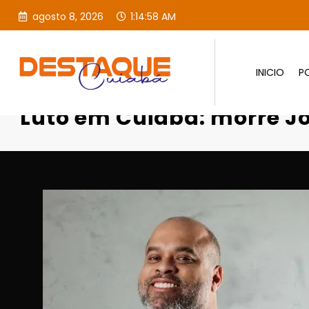
agosto 8, 2026
1:14:59 AM
INICIO
PO
Página inicial
Destaques
L
Luto em Cuiabá: morre Jo