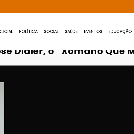
LICIAL
POLÍTICA
SOCIAL
SAÚDE
EVENTOS
EDUCAÇÃO
uto em Cuiabá: morre José Didier, o “Xomano
sé Didier, o “Xomano Que Mo