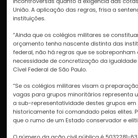
incontroversas quanto à exigência das cota
União. A aplicação das regras, frisa a sente
instituições.
“Ainda que os colégios militares se constit
orçamento tenha nascente distinta das inst
federal, não há regras que se sobreponham a
necessidade de concretização da igualdade m
Cível Federal de São Paulo.
“Se os colégios militares visam a preparação 
vagas para grupos minoritários representa
a sub-representatividade destes grupos em 
historicamente foi comandado pelas elites.
que o rumo de um Estado conservador e elitis
O número da ação civil pública é 5032281-63.