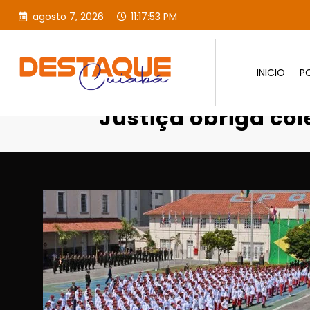
agosto 7, 2026
11:17:54 PM
INICIO
PO
Página inicial
SOCIA
Justiça obriga colé