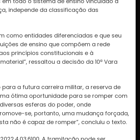
s em todo o sistema de ensino vinculado à
nça, independe da classificação das
uam como entidades diferenciadas e que seu
ituições de ensino que compõem a rede
os princípios constitucionais e à
aterial”, ressaltou a decisão da 10ª Vara
para a futura carreira militar, a reserva de
 uma ótima oportunidade para se romper com
diversas esferas do poder, onde
 Promove-se, portanto, uma mudança forçada,
ta não é capaz de romper”, concluiu o texto.
2022.4.03.6100. A tramitação pode ser