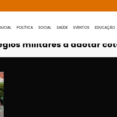
LICIAL
POLÍTICA
SOCIAL
SAÚDE
EVENTOS
EDUCAÇÃO
L
Justiça obriga colégios militares a adotar
gios militares a adotar cot