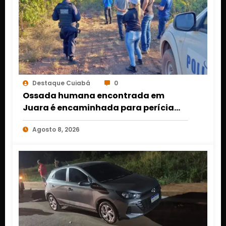
Destaque Cuiabá
0
Ossada humana encontrada em
Juara é encaminhada para perícia
em Cuiabá; identidade da vítima
Agosto 8, 2026
segue desconhecida