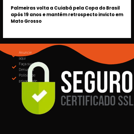
rasil
cto em
MUDANÇA NA EMISSÃO DE NOTAS: CUIABÁ
OBRIGA USO DO EMISSOR NACIONAL DE NFS-e 
PARTIR DE SETEMBRO
Anuncie
aqui
Faça sua