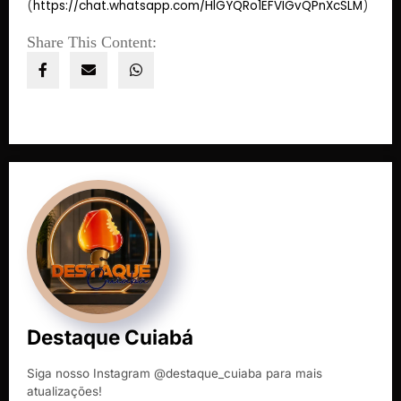
(
https://chat.whatsapp.com/HlGYQRo1EFVIGvQPnXcSLM
)
Share This Content:
Destaque Cuiabá
Siga nosso Instagram @destaque_cuiaba para mais
atualizações!