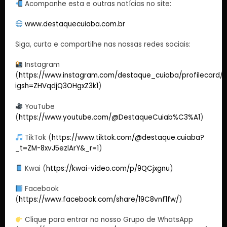
Acompanhe esta e outras notícias no site:
www.destaquecuiaba.com.br
Siga, curta e compartilhe nas nossas redes sociais:
Instagram
(
https://www.instagram.com/destaque_cuiaba/profilecard/?
igsh=ZHVqdjQ3OHgxZ3k1
)
YouTube
(
https://www.youtube.com/@DestaqueCuiab%C3%A1
)
TikTok (
https://www.tiktok.com/@destaque.cuiaba?
_t=ZM-8xvJ5ezlArY&_r=1
)
Kwai (
https://kwai-video.com/p/9QCjxgnu
)
Facebook
(
https://www.facebook.com/share/19C8vnf1fw/
)
Clique para entrar no nosso Grupo de WhatsApp