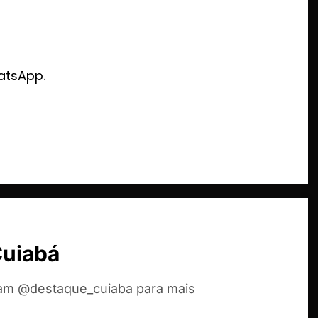
atsApp
.
Cuiabá
ram @destaque_cuiaba para mais