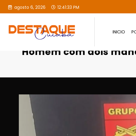
agosto 6, 2026
12:41:34 PM
INICIO
PO
Página inicial
Destaques
Ho
Homem com dois manda