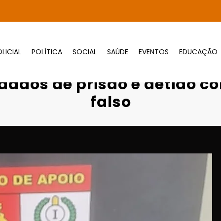
LICIAL
POLÍTICA
SOCIAL
SAÚDE
EVENTOS
EDUCAÇÃO
mem com dois mandados de prisão é detido
dos de prisão é detido co
falso