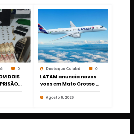
bá
0
Destaque Cuiabá
0
OM DOIS
LATAM anuncia novos
PRISÃO É
voos em Mato Grosso e
OGAS E
amplia conexões a
 DE
partir de Cuiabá e
Agosto 6, 2026
IABÁ
Rondonópolis