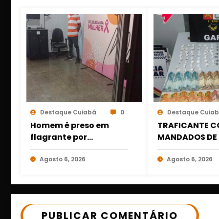
Destaque Cuiabá
0
Destaque Cuia
Homem é preso em
TRAFICANTE C
flagrante por
MANDADOS DE 
descumprir medida
PRESO COM DR
protetiva em Cuiabá
Agosto 6, 2026
DINHEIRO NO 1º
Agosto 6, 2026
após acionamento de
MARÇO EM CU
botão do pânico
PUBLICAR COMENTÁRIO