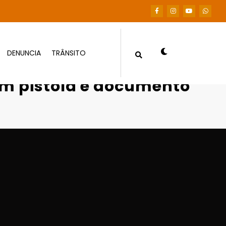
DENUNCIA
TRÂNSITO
 com pistola e documento falso
m pistola e documento